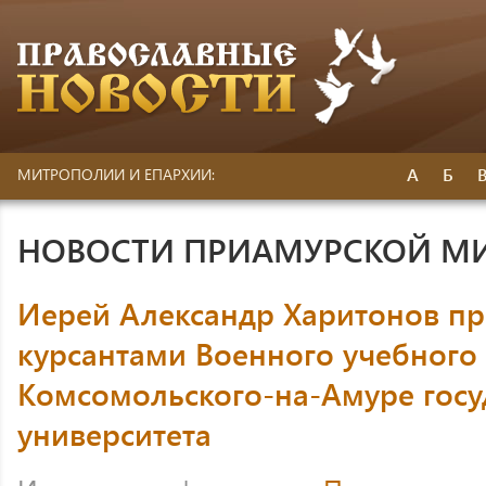
А
Б
МИТРОПОЛИИ И ЕПАРХИИ:
НОВОСТИ ПРИАМУРСКОЙ М
Иерей Александр Харитонов про
курсантами Военного учебного
Комсомольского-на-Амуре госу
университета