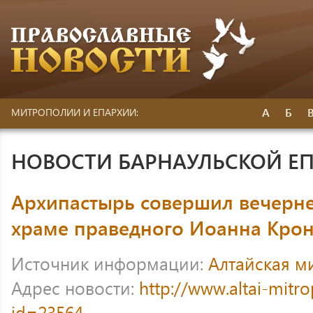
А
Б
МИТРОПОЛИИ И ЕПАРХИИ:
НОВОСТИ БАРНАУЛЬСКОЙ Е
Архипастырь совершил вечерне
храме праведного Иоанна Крон
Источник информации:
Алтайская м
Адрес новости:
http://www.altai-mitr
id=23564