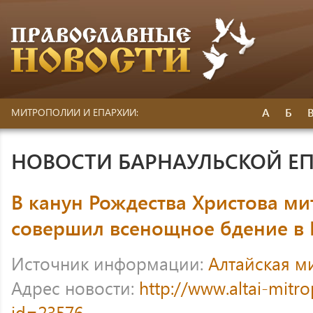
А
Б
МИТРОПОЛИИ И ЕПАРХИИ:
НОВОСТИ БАРНАУЛЬСКОЙ Е
В канун Рождества Христова ми
совершил всенощное бдение в
Источник информации:
Алтайская м
Адрес новости:
http://www.altai-mitr
id=23576