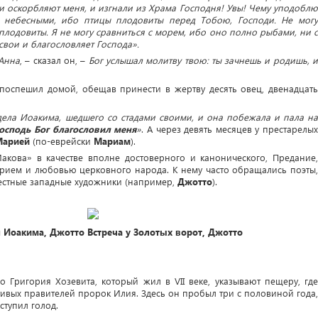
и оскорбляют меня, и изгнали из Храма Господня! Увы! Чему уподоблю
и небесными, ибо птицы плодовиты перед Тобою, Господи. Не могу
плодовиты. Я не могу сравниться с морем, ибо оно полно рыбами, ни с
свои и благословляет Господа».
Анна
, – сказал он, –
Бог услышал молитву твою: ты зачнешь и родишь, 
поспешил домой, обещав принести в жертву десять овец, двенадцать
дела Иоакима, шедшего со стадами своими, и она побежала и пала на
Господь Бог благословил меня
»
. А через девять месяцев у престарелых
Марией
(по-еврейски
Мариам
).
акова» в качестве вполне достоверного и канонического, Предание,
ерием и любовью церковного народа. К нему часто обращались поэты,
вестные западные художники (например,
Джотто
).
 Иоакима, Джотто
Встреча у Золотых ворот, Джотто
 Григория Хозевита, который жил в VII веке, указывают пещеру, где
стивых правителей пророк Илия. Здесь он пробыл три с половиной года,
ступил голод.