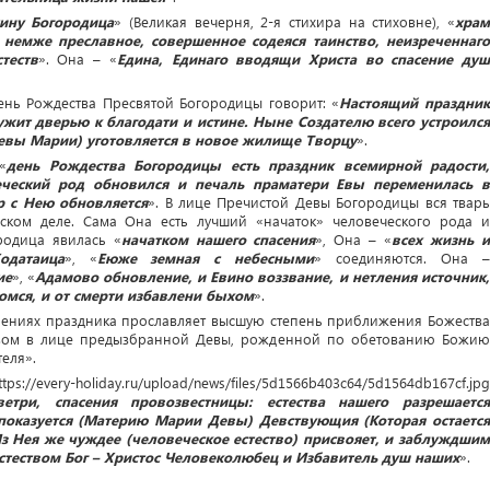
тину Богородица
» (Великая вечерня, 2-я стихира на стиховне), «
хра
в немже преславное, совершенное содеяся таинство, неизреченнаго
теств
». Она – «
Едина, Единаго вводящи Христа во спасение ду
нь Рождества Пресвятой Богородицы говорит: «
Настоящий праздни
ужит дверью к благодати и истине. Ныне Создателю всего устроился
Девы Марии) уготовляется в новое жилище Творцу
».
 «
день Рождества Богородицы есть праздник всемирной радости
еческий род обновился и печаль праматери Евы переменилась в
р с Нею обновляется
». В лице Пречистой Девы Богородицы вся твар
ческом деле. Сама Она есть лучший «начаток» человеческого рода и
ородица явилась «
начатком нашего спасения
», Она – «
всех жизнь 
одатаица
», «
Еюже земная с небесными
» соединяются. Она 
ие
», «
Адамово обновление, и Евино воззвание, и нетления источник
омся, и от смерти избавлени быхом
».
пениях праздника прославляет высшую степень приближения Божества
твом в лице предызбранной Девы, рожденной по обетованию Божию
еля».
три, спасения провозвестницы: естества нашего разрешается
показуется (Материю Марии Девы) Девствующия (Которая остается
з Нея же чуждее (человеческое естество) присвояет, и заблуждшим
естеством Бог – Христос Человеколюбец и Избавитель душ наших
».