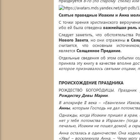
празднуется
8-го (по старому стилю) или
Святые праведные Иоаким и Анна молит
С точки зрения христианского вероучен
ибо ей была отведена
важнейшая роль и
Следует заметить, что обстоятельства
Нового Завета
, но они отражены
в Свя
считается, что основным источник
является
Священное Предание.
Отдельные сведения об этом событии со
приняла эту книгу в качестве вполне до
которое признавалось святыми отцами, 
ПРОИСХОЖДЕНИЕ ПРАЗДНИКА
РОЖДЕСТВÓ БОГОРÓДИЦЫ
. Праздник
Рождеству Девы Марии
.
В апокрифе II века – «Евангелии Иаков
Анны
, которым Господь не дал потомства
Однажды, когда Иоаким пришел в храм, о
нет у тебя потомства в Израиле» (тогда
печалью, Иоаким не пошел домой, а скрыл
Анна осталась в одиночестве. Она ходила
«Увы! – воскликнула Анна. – Чему могу 