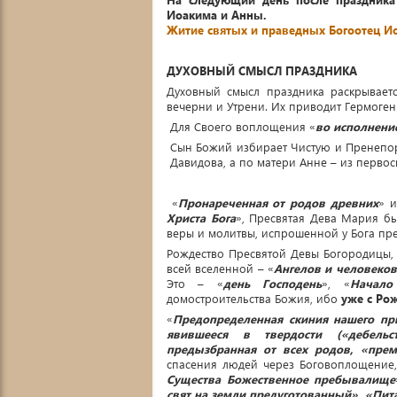
Иоакима и Анны
.
Житие святых и праведных Богоотец И
ДУХОВНЫЙ СМЫСЛ ПРАЗДНИКА
Духовный смысл праздника раскрывает
вечерни и Утрени. Их приводит Гермоге
Для Своего воплощения «
во исполнени
Сын Божий избирает Чистую и Пренепор
Давидова, а по матери Анне – из перво
«
Пронареченная от родов древних
» и
Христа Бога
», Пресвятая Дева Мария б
веры и молитвы, испрошенной у Бога пр
Рождество Пресвятой Девы Богородицы,
всей вселенной – «
Ангелов и человеков
Это – «
день Господень
», «
Начало
домостроительства Божия, ибо
уже с Ро
«
Предопределенная скиния нашего пр
явившееся в твердости («дебельс
предызбранная от всех родов, «пре
спасения людей через Боговоплощение,
Существа Божественное пребывалище
свят на земли предуготованный», «Пит