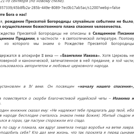
21-го сентября (по новому стилю).
е Бога о нас!
ия,
рождение Пресвятой Богородицы случайным событием не было
 осуществлении божественного плана спасения человечества.
 Рождества Пресвятой Богородицы не описаны в
Священном Писани
щенном Предании
, в частности - в святоотеческой литературе. Поэтом
ом, из которого мы знаем о Рождестве Пресвятой Богородицы
держатся в апокрифе II века —
«Евангелии Иакова»
. Хотя Церковь не
стоверной и канонической, запечатленное в ней предание,
в той части
пользовалось авторитетом и любовью церковного народа
.
 установлен в IV веке. Он посвящен
«началу нашего спасения»
а повествуется о скорби благочестивой иудейской четы –
Иоакима 
.
дин книжник сказал ему: «Не надлежит тебе предлагать дар твой, ибо
 в народе бесплодие считалось знаком гнева Божия). Убитый стыдом и
ся в горах, где пастухи сторожили его стадо.
 по саду и плакала, как вдруг заметила гнездо воробья на ветке лавра.
уподобить себя? Кто дал мне жизнь, что так проклята я перед сынами