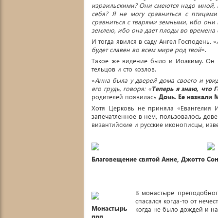
израильскими? Они смеются надо мной, 
себя? Я не могу сравниться с птицам
сравниться с тварями земными, ибо они 
землею, ибо она дает плоды во времена 
И тогда явился в саду Ангел Господень. «
будет славен во всем мире род твой
».
Такое же видение было и Иоакиму. Он 
тельцов и сто козлов.
«
Анна была у дверей дома своего и уви
его грудь, говоря: «
Теперь я знаю, что 
родителей появилась
Дочь
.
Ее назвали 
Хотя Церковь не приняла «Евангелия И
запечатленное в нем, пользовалось дов
византийские и русские иконописцы, из
Благовещение святой Анне, Джотто
Сон
В монастыре преподобного
спасался когда-то от нече
Монастырь
когда не было дождей и на
прп.