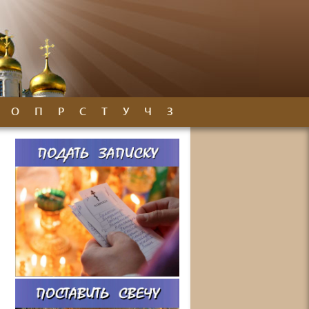
О
П
Р
С
Т
У
Ч
З
е