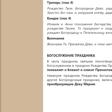
Тропарь (глас 4)
Рождество Твое, Богородице Дево, рад
Христос Бог наш, и, разрушив клятву, да
Кондак (глас 4)
Иоаким и Анна поношение бесчадства, 
рождестве Твоем. То празднуют и люд
раждает Богородицу и Питательницу жиз
Величание
Величаем Тя, Пресвятая Дево, и чтим свя
БОГОСЛУЖЕНИЕ ПРАЗДНИКА
В честь праздника святыми песнотво
богослужением в праздник Рождества Пре
похваляет и блажит и славит Пречист
Накануне праздника Рождества Богоро
другие Богородичные праздники, вклю
прообразующие Деву Марию
.