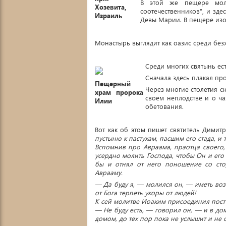
В этой же пещере моли
Хозевита,
соотечественников”, и зде
Израиль
Девы Марии. В пещере из
Монастырь выглядит как оазис среди без
Среди многих святынь ес
Сначала здесь плакал пр
Пещерный
Через многие столетия с
храм пророка
своем неплодстве и о ча
Илии
обетования.
Вот как об этом пишет святитель Димитр
пустыню к пастухам, пасшим его стада, и
Вспомнив про Авраама, праотца своего,
усердно молить Господа, чтобы Он и его
бы и отнял от него поношение со стор
Аврааму.
— Да буду я, — молился он, — иметь во
от Бога терпеть укоры от людей!
К сей молитве Иоаким присоединил пост 
— Не буду есть, — говорил он, — и в до
домом, до тех пор пока не услышит и не