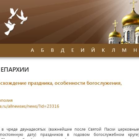
А
Б
В
Д
Е
И
Й
К
Л
М
Н
 ЕПАРХИИ
ождение праздника, особенности богослужения,
ополия
ia.ru/allnewses/news/?id=23316
в чреде двунадесятых (важнейшие после Святой Пасхи церковны
остоянную дату) праздников в годовом богослужебном круге;