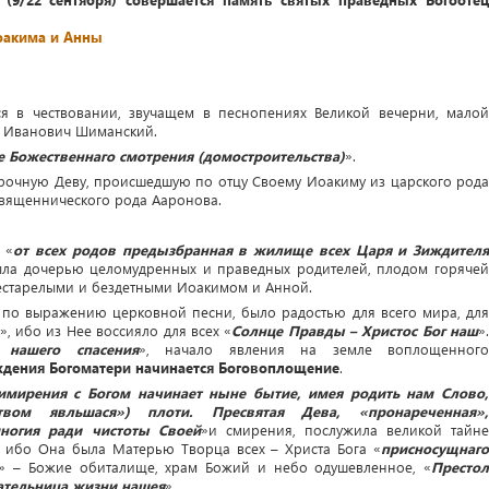
оакима и Анны
ся в чествовании, звучащем в песнопениях Великой вечерни, малой
н Иванович Шиманский.
е Божественнаго смотрения (домостроительства)
».
очную Деву, происшедшую по отцу Своему Иоакиму из царского рода
священнического рода Ааронова.
 «
от всех родов предызбранная в жилище всех Царя и Зиждител
ыла дочерью целомудренных и праведных родителей, плодом горяче
естарелыми и бездетными Иоакимом и Анной.
 по выражению церковной песни, было радостью для всего мира, для
», ибо из Нее воссияло для всех «
Солнце Правды – Христос Бог наш
»
 нашего спасения
», начало явления на земле воплощенног
ждения Богоматери начинается Боговоплощение
.
имирения с Богом начинает ныне бытие, имея родить нам Слово,
твом явльшася») плоти. Пресвятая Дева, «пронареченная»,
многия ради чистоты Своей
»и смирения, послужила великой тайн
 ибо Она была Матерью Творца всех – Христа Бога «
присносущнаго
» – Божие обиталище, храм Божий и небо одушевленное, «
Престо
ательница жизни нашея
».