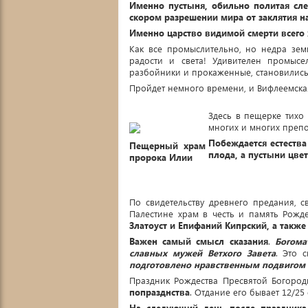
Именно пустыня, обильно политая сле
скором разрешении мира от заклятия на
Именно царство видимой смерти всего 
Как все промыслительно, но недра зем
радости и света! Удивителен промыс
разбойники и прокаженные, становились
Пройдет немного времени, и Вифлеемска
Здесь в пещерке тихо 
многих и многих преп
Побеждается естества
Пещерный храм
плода, а пустыни цве
пророка Илии
По свидетельству древнего предания, с
Палестине храм в честь и память Рож
Златоуст и Епифаний Кипрский, а такж
Важен самый смысл сказания
.
Богома
славных мужей Ветхого Завета
. Это с
подготовлено нравственным подвигом
Праздник Рождества Пресвятой Богоро
попразднства
. Отдание его бывает 12/25
На следующий день после праздника 