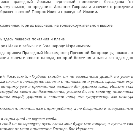
лся праведный Иоаким, терпевший поношения бесчадства “от
сь ему явился, по преданию, Архангел Гавриил и известил о рождении
ображены святой Пророк Илия и праведный Иоаким.
жизненных горных массивов, на головокружительной высоте.
ть здесь пещерка покаяния и плача.
орок Илия о забывшем Бога народе Израильском.
юда пришел Праведный Иоаким, отец Пресвятой Богородицы, плакать о
янии своем и своего народа, который более пяти тысяч лет ждал дня
ий Ростовский: «
Глубоко скорбя, он не возвратился домой, но ушел в
 там плакал о неплодстве своем и о поношении и укорах, сделанных ему.
 которому уже в преклонном возрасте Бог даровал сына, Иоаким стал
 сподобил такого же благоволения, услыхал бы его молитву, помиловал
оны людей, даровав в старости плод его супружеству, как некогда
зможность именоваться отцом ребенка, а не бездетным и отверженным
и сорок дней не вкушал хлеба.
м свой не возвращусь; пусть слезы мои будут мне пищею, а пустыня сия
 отнимет от меня поношение Господь Бог Израиле».