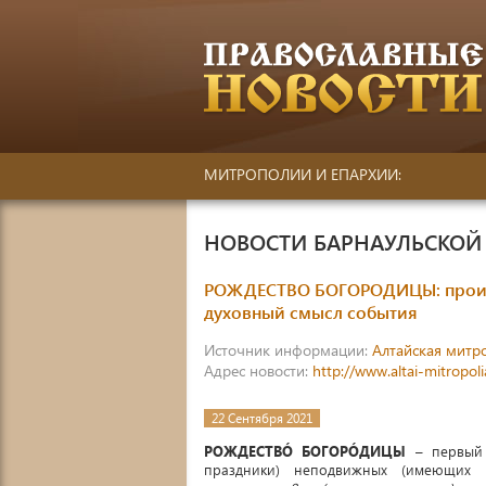
МИТРОПОЛИИ И ЕПАРХИИ:
НОВОСТИ БАРНАУЛЬСКОЙ
РОЖДЕСТВО БОГОРОДИЦЫ: происх
духовный смысл события
Источник информации:
Алтайская митр
Адрес новости:
http://www.altai-mitropol
22 Сентября 2021
РОЖДЕСТВÓ БОГОРÓДИЦЫ
– первый 
праздники) неподвижных (имеющих п