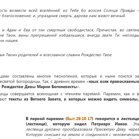
ость возвести всей вселённей: из Тебе бо возсия Солнце Правды –
де благословение, и, упразднив смерть, дарова нам живот вечный.
и Адам и Ева от тли смертныя свободистася, Пречистая, во святем
ие Твои, вины прегрешений избавльшеся, внегда звати Ти: неплоды
ни нашея.
тых Твоих родителей и всеславное славим Рождество Твое.
рцами составлены многие песнопения, которые и ныне поются за
святой Богородицы. Так, с древних времен «
язык всяк православны
ое Рождество Девы Марии Богоневесты
».
дицы совершается всенощная с чтением паремий. Паремии, как и в
чают
тексты из Ветхого Завета, в которых можно видеть символы
В первой паремии
(
Быт.28:10-17
) говорится о лествиц
(лестнице), которую видел Патриарх Иаков
.
Эта
лествица духовно прообразовала Пресвятую Деву, через
Которую
снисшел на землю и соединился с человечески