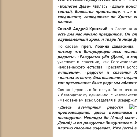
«
Всепетая Дева
» явилась «
Едина воис
святый, Божества приятелище, <...> 
соединения, сошедшихся во Христе ес
наших
».
Святой
Андрей Критский
в Слове на де
есть для нас начало праздников. Он сл
одушевленный храм, и тварь (в лице 
По словам
преп. Иоанна Дамаскина
,
потому что Богородицею весь челов
радость
». «
Раждается убо (Дева), и ми
участвует в спасении, как Богочелове
человеческого естества. Пресвятая Бог
очищение
», «
радости и спасения Х
«
клятвы
отъятие, благословения подан
тли пременение: Еяже ради мы обожих
Святая Церковь в богослужебных песно
к благодатному единению с человечес
«мановением всех Создателя и Вседержит
«
Днесь всемирныя радости
провозвещение,
днесь
возвеяшася ве
неплодство. Неплоды бо (Анна) мати 
Девой) и по рождестве Зиждителеве. И
плотию спасение содевает, Иже (есть) 