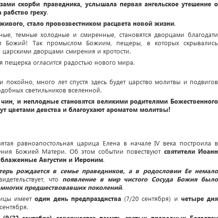
зами скорби праведника, услышала первая ангельское утешение о
 рабство греху
.
живого, стало провозвестником расцвета новой жизни
.
ные, темные холодные и смиренные, становятся дворцами благодати
ел Божий! Так промыслом Божиим, пещеры, в которых скрывались
 царскими дворцами смирения и кротости.
я пещерка огласится радостью нового мира.
и покойно, много лет спустя здесь будет царство молитвы и подвигов
одобных светильников вселенной.
 чин, и неплодные становятся великими родителями Божественного
тут цветами девства и благоухают ароматом молитвы!
вятая равноапостольная царица Елена в начале IV века построила в
дения Божией Матери. Об этом событии повествуют
святители Иоанн
е блаженные Августин и Иероним
.
терь рождается в семье праведников, а в родословии Ее немал
видетельствует, что
появление в мир чистого Сосуда Божия был
 многих предшествовавших поколений
.
дицы имеет
один день предпразднства
(7/20 сентября) и
четыре дня
 сентября.
(9/22 сентября) совершается память святых праведных Богоотец