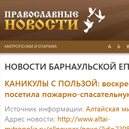
А
Б
МИТРОПОЛИИ И ЕПАРХИИ:
НОВОСТИ БАРНАУЛЬСКОЙ Е
КАНИКУЛЫ С ПОЛЬЗОЙ: воскре
посетила пожарно-спасательную
Источник информации:
Алтайская м
Адрес новости:
http://www.altai-
mitropolia.ru/allnewses/news/?id=230